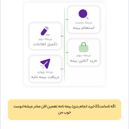
اگه تاساعت22خرید انجام بدی( بیمه نامه )همین الان صادر میشه!دوست
خوب من